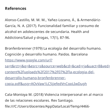
References
Alonso-Castillo, M. M. M., Yañez-Lozano, Á., & Armendáriz-
García, N. A. (2017). Funcionalidad familiar y consumo de
alcohol en adolescentes de secundaria. Health and
Addictions/Salud y drogas, 17(1), 87-96.
Bronfenbrenner (1979) La ecología del desarrollo humano.
Cognición y desarrollo humano. Paidos. Barcelona
https://www.google.com/url?
sa=t&rct=j&q=&esrc=s&source=web&cd=&cad=rja&uact=8&ved
content%2Fuploads%2F2017%2F07%2Fla-ecologia-del-
desarrollo-humano-bronfenbrenner-
copia.pdf&usg=AOvVaw1LC5jjefedVnCqpLIwDugh
Cala-Montoya M. (2018) Violencia interpersonal en al marco
de las relaciones escolares. Rev Santiago.
file:///C:/Users/docentes/AppData/Local/Temp/4466-