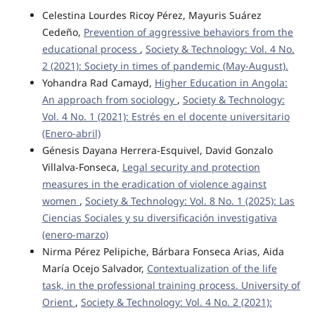
Celestina Lourdes Ricoy Pérez, Mayuris Suárez
Cedeño,
Prevention of aggressive behaviors from the
educational process
,
Society & Technology: Vol. 4 No.
2 (2021): Society in times of pandemic (May-August).
Yohandra Rad Camayd,
Higher Education in Angola:
An approach from sociology
,
Society & Technology:
Vol. 4 No. 1 (2021): Estrés en el docente universitario
(Enero-abril)
Génesis Dayana Herrera-Esquivel, David Gonzalo
Villalva-Fonseca,
Legal security and protection
measures in the eradication of violence against
women
,
Society & Technology: Vol. 8 No. 1 (2025): Las
Ciencias Sociales y su diversificación investigativa
(enero-marzo)
Nirma Pérez Pelipiche, Bárbara Fonseca Arias, Aida
María Ocejo Salvador,
Contextualization of the life
task, in the professional training process. University of
Orient
,
Society & Technology: Vol. 4 No. 2 (2021):