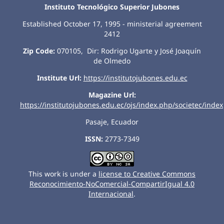
Instituto Tecnológico Superior Jubones
Established October 17, 1995 - ministerial agreement
2412
Zip Code:
070105, Dir: Rodrigo Ugarte y José Joaquín
de Olmedo
Institute Url:
https://institutojubones.edu.ec
Magazine Url:
https://institutojubones.edu.ec/ojs/index.php/societec/index
Pasaje, Ecuador
ISSN:
2773-7349
This work is under a
license to Creative Commons
Reconocimiento-NoComercial-CompartirIgual 4.0
Internacional
.