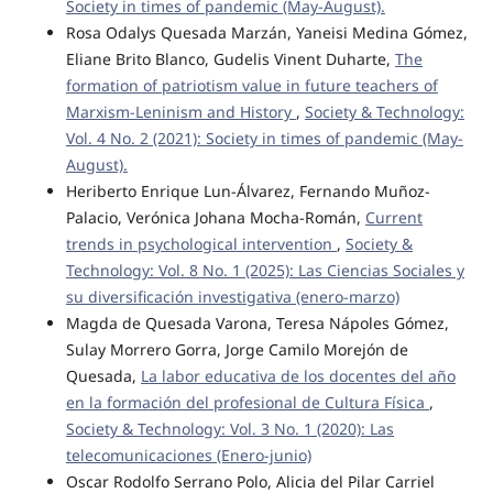
Society in times of pandemic (May-August).
Rosa Odalys Quesada Marzán, Yaneisi Medina Gómez,
Eliane Brito Blanco, Gudelis Vinent Duharte,
The
formation of patriotism value in future teachers of
Marxism-Leninism and History
,
Society & Technology:
Vol. 4 No. 2 (2021): Society in times of pandemic (May-
August).
Heriberto Enrique Lun-Álvarez, Fernando Muñoz-
Palacio, Verónica Johana Mocha-Román,
Current
trends in psychological intervention
,
Society &
Technology: Vol. 8 No. 1 (2025): Las Ciencias Sociales y
su diversificación investigativa (enero-marzo)
Magda de Quesada Varona, Teresa Nápoles Gómez,
Sulay Morrero Gorra, Jorge Camilo Morejón de
Quesada,
La labor educativa de los docentes del año
en la formación del profesional de Cultura Física
,
Society & Technology: Vol. 3 No. 1 (2020): Las
telecomunicaciones (Enero-junio)
Oscar Rodolfo Serrano Polo, Alicia del Pilar Carriel