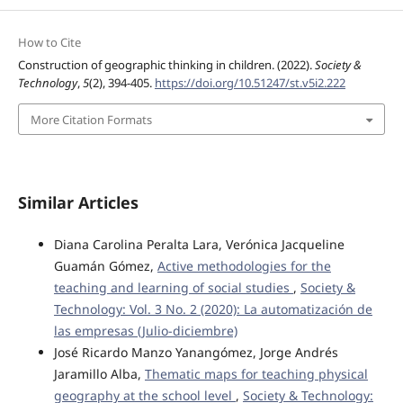
How to Cite
Construction of geographic thinking in children. (2022).
Society &
Technology
,
5
(2), 394-405.
https://doi.org/10.51247/st.v5i2.222
More Citation Formats
Similar Articles
Diana Carolina Peralta Lara, Verónica Jacqueline
Guamán Gómez,
Active methodologies for the
teaching and learning of social studies
,
Society &
Technology: Vol. 3 No. 2 (2020): La automatización de
las empresas (Julio-diciembre)
José Ricardo Manzo Yanangómez, Jorge Andrés
Jaramillo Alba,
Thematic maps for teaching physical
geography at the school level
,
Society & Technology: