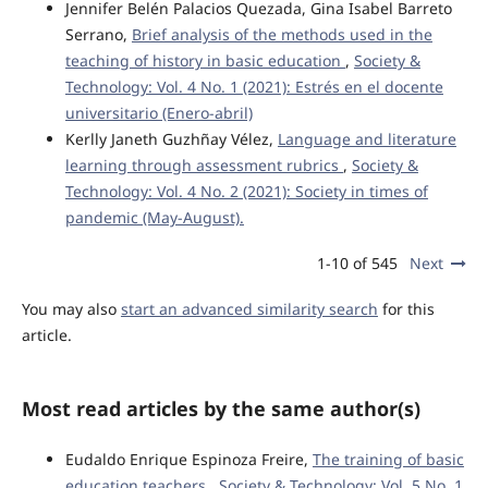
Jennifer Belén Palacios Quezada, Gina Isabel Barreto
Serrano,
Brief analysis of the methods used in the
teaching of history in basic education
,
Society &
Technology: Vol. 4 No. 1 (2021): Estrés en el docente
universitario (Enero-abril)
Kerlly Janeth Guzhñay Vélez,
Language and literature
learning through assessment rubrics
,
Society &
Technology: Vol. 4 No. 2 (2021): Society in times of
pandemic (May-August).
1-10 of 545
Next
You may also
start an advanced similarity search
for this
article.
Most read articles by the same author(s)
Eudaldo Enrique Espinoza Freire,
The training of basic
education teachers
,
Society & Technology: Vol. 5 No. 1