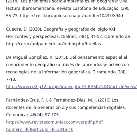
(2018). Los problemas socio-ambientales en geografía: Una
lectura iberoamericana. Revista Lusófona de Educação, (39),
55-73. https:// recil.grupolusofona.pt/handle/10437/8940
Cuadra, D. (2020). Geografía y geógrafos del siglo XXI:
Horizontes y perspectivas. Dialnet, 24(1), 31-52. Obtenido de
http://cerac/unlpam.edu.ar/index.php/huellas
De Miguel González, R. (2015). Del pensamiento espacial al
conocimiento geográfico a través del aprendizaje activo con
tecnologías de la información geográfica. Giramundo, 2(4),
7-13.
http://www.cp2.g12.br/ojs/index.php/GIRAMUNDO/article/view
Fernández-Cruz, F. J. & Fernández-Díaz, M. J. (2016) Los
docentes de la Generación Z y sus competencias digitales.
Comunicar, 46(24), 97-105.
https://www.revistacomunicar.com/verpdf.php?
numero=46&articulo=46-2016-10