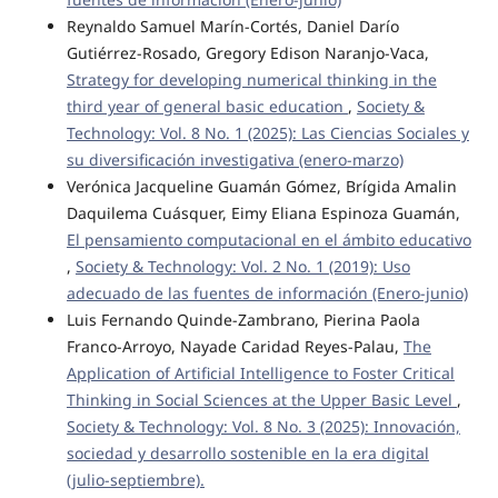
Reynaldo Samuel Marín-Cortés, Daniel Darío
Gutiérrez-Rosado, Gregory Edison Naranjo-Vaca,
Strategy for developing numerical thinking in the
third year of general basic education
,
Society &
Technology: Vol. 8 No. 1 (2025): Las Ciencias Sociales y
su diversificación investigativa (enero-marzo)
Verónica Jacqueline Guamán Gómez, Brígida Amalin
Daquilema Cuásquer, Eimy Eliana Espinoza Guamán,
El pensamiento computacional en el ámbito educativo
,
Society & Technology: Vol. 2 No. 1 (2019): Uso
adecuado de las fuentes de información (Enero-junio)
Luis Fernando Quinde-Zambrano, Pierina Paola
Franco-Arroyo, Nayade Caridad Reyes-Palau,
The
Application of Artificial Intelligence to Foster Critical
Thinking in Social Sciences at the Upper Basic Level
,
Society & Technology: Vol. 8 No. 3 (2025): Innovación,
sociedad y desarrollo sostenible en la era digital
(julio-septiembre).