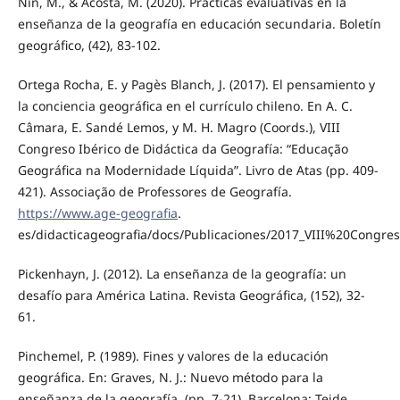
Nín, M., & Acosta, M. (2020). Prácticas evaluativas en la
enseñanza de la geografía en educación secundaria. Boletín
geográfico, (42), 83-102.
Ortega Rocha, E. y Pagès Blanch, J. (2017). El pensamiento y
la conciencia geográfica en el currículo chileno. En A. C.
Câmara, E. Sandé Lemos, y M. H. Magro (Coords.), VIII
Congreso Ibérico de Didáctica da Geografía: “Educação
Geográfica na Modernidade Líquida”. Livro de Atas (pp. 409-
421). Associação de Professores de Geografía.
https://www.age-geografia
.
es/didacticageografia/docs/Publicaciones/2017_VIII%20Congres
Pickenhayn, J. (2012). La enseñanza de la geografía: un
desafío para América Latina. Revista Geográfica, (152), 32-
61.
Pinchemel, P. (1989). Fines y valores de la educación
geográfica. En: Graves, N. J.: Nuevo método para la
enseñanza de la geografía. (pp. 7-21). Barcelona: Teide.