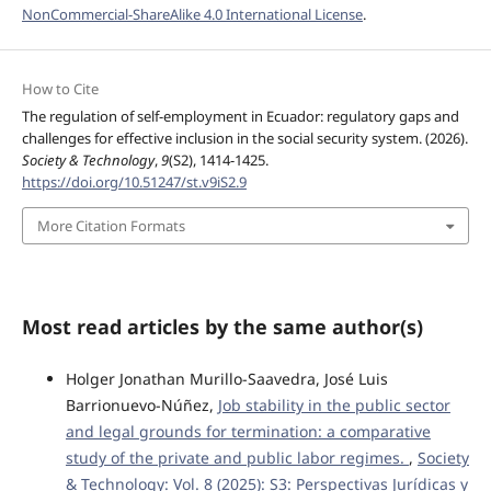
NonCommercial-ShareAlike 4.0 International License
.
How to Cite
The regulation of self-employment in Ecuador: regulatory gaps and
challenges for effective inclusion in the social security system. (2026).
Society & Technology
,
9
(S2), 1414-1425.
https://doi.org/10.51247/st.v9iS2.9
More Citation Formats
Most read articles by the same author(s)
Holger Jonathan Murillo-Saavedra, José Luis
Barrionuevo-Núñez,
Job stability in the public sector
and legal grounds for termination: a comparative
study of the private and public labor regimes.
,
Society
& Technology: Vol. 8 (2025): S3: Perspectivas Jurídicas y