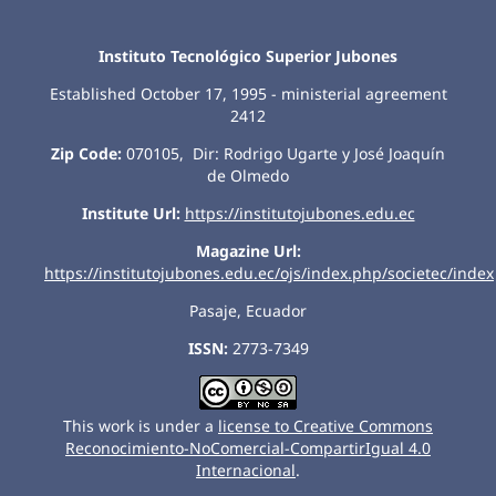
Instituto Tecnológico Superior Jubones
Established October 17, 1995 - ministerial agreement
2412
Zip Code:
070105, Dir: Rodrigo Ugarte y José Joaquín
de Olmedo
Institute Url:
https://institutojubones.edu.ec
Magazine Url:
https://institutojubones.edu.ec/ojs/index.php/societec/index
Pasaje, Ecuador
ISSN:
2773-7349
This work is under a
license to Creative Commons
Reconocimiento-NoComercial-CompartirIgual 4.0
Internacional
.