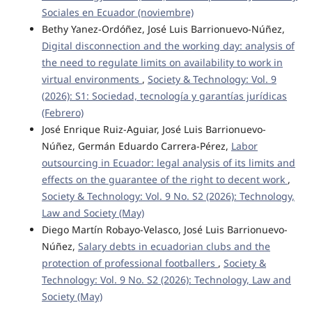
Sociales en Ecuador (noviembre)
Bethy Yanez-Ordóñez, José Luis Barrionuevo-Núñez,
Digital disconnection and the working day: analysis of
the need to regulate limits on availability to work in
virtual environments
,
Society & Technology: Vol. 9
(2026): S1: Sociedad, tecnología y garantías jurídicas
(Febrero)
José Enrique Ruiz-Aguiar, José Luis Barrionuevo-
Núñez, Germán Eduardo Carrera-Pérez,
Labor
outsourcing in Ecuador: legal analysis of its limits and
effects on the guarantee of the right to decent work
,
Society & Technology: Vol. 9 No. S2 (2026): Technology,
Law and Society (May)
Diego Martín Robayo-Velasco, José Luis Barrionuevo-
Núñez,
Salary debts in ecuadorian clubs and the
protection of professional footballers
,
Society &
Technology: Vol. 9 No. S2 (2026): Technology, Law and
Society (May)