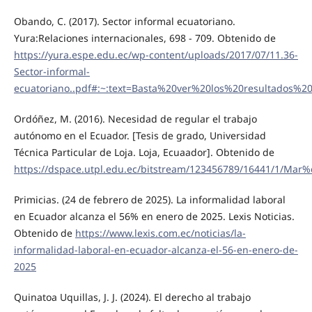
Obando, C. (2017). Sector informal ecuatoriano.
Yura:Relaciones internacionales, 698 - 709. Obtenido de
https://yura.espe.edu.ec/wp-content/uploads/2017/07/11.36-
Sector-informal-
ecuatoriano..pdf#:~:text=Basta%20ver%20los%20resultados
Ordóñez, M. (2016). Necesidad de regular el trabajo
autónomo en el Ecuador. [Tesis de grado, Universidad
Técnica Particular de Loja. Loja, Ecuaador]. Obtenido de
https://dspace.utpl.edu.ec/bitstream/123456789/16441/1/M
Primicias. (24 de febrero de 2025). La informalidad laboral
en Ecuador alcanza el 56% en enero de 2025. Lexis Noticias.
Obtenido de
https://www.lexis.com.ec/noticias/la-
informalidad-laboral-en-ecuador-alcanza-el-56-en-enero-de-
2025
Quinatoa Uquillas, J. J. (2024). El derecho al trabajo