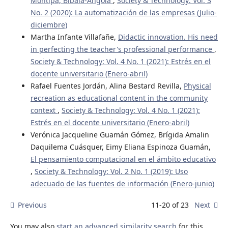
Montipa, Bibala-Angola
,
Society & Technology: Vol. 3
No. 2 (2020): La automatización de las empresas (Julio-
diciembre)
Martha Infante Villafañe,
Didactic innovation. His need
in perfecting the teacher's professional performance
,
Society & Technology: Vol. 4 No. 1 (2021): Estrés en el
docente universitario (Enero-abril)
Rafael Fuentes Jordán, Alina Bestard Revilla,
Physical
recreation as educational content in the community
context
,
Society & Technology: Vol. 4 No. 1 (2021):
Estrés en el docente universitario (Enero-abril)
Verónica Jacqueline Guamán Gómez, Brígida Amalin
Daquilema Cuásquer, Eimy Eliana Espinoza Guamán,
El pensamiento computacional en el ámbito educativo
,
Society & Technology: Vol. 2 No. 1 (2019): Uso
adecuado de las fuentes de información (Enero-junio)
Previous
11-20 of 23
Next
You may also
start an advanced similarity search
for this