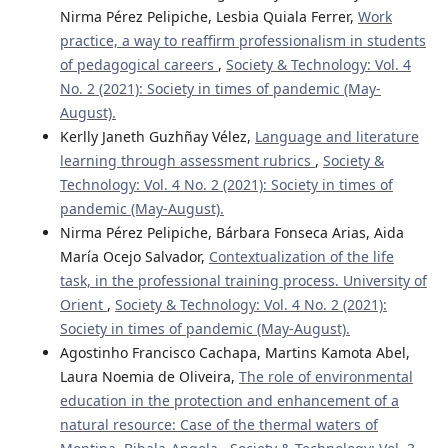
Nirma Pérez Pelipiche, Lesbia Quiala Ferrer,
Work
practice, a way to reaffirm professionalism in students
of pedagogical careers
,
Society & Technology: Vol. 4
No. 2 (2021): Society in times of pandemic (May-
August).
Kerlly Janeth Guzhñay Vélez,
Language and literature
learning through assessment rubrics
,
Society &
Technology: Vol. 4 No. 2 (2021): Society in times of
pandemic (May-August).
Nirma Pérez Pelipiche, Bárbara Fonseca Arias, Aida
María Ocejo Salvador,
Contextualization of the life
task, in the professional training process. University of
Orient
,
Society & Technology: Vol. 4 No. 2 (2021):
Society in times of pandemic (May-August).
Agostinho Francisco Cachapa, Martins Kamota Abel,
Laura Noemia de Oliveira,
The role of environmental
education in the protection and enhancement of a
natural resource: Case of the thermal waters of